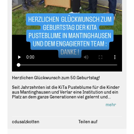
Herzlichen Glückwunsch zum 50.Geburtstag!
Seit Jahrzehnten ist die KiTa Pusteblume für die Kinder
aus Mantinghausen und Verlar eine Institution und ein
Platz an dem ganze Generationen viel gelernt und
miteinander gelacht haben🙂
mehr
Gegründet als Kindergarten mit 2 Gruppen ist die
"Pusteblume" , bald mit neuem Logo, inzwischen eine
zeitgemässes, erfolgreiches Familienzentrum mit 4
Gruppen unter der Leitung von Stefanie Konrad,
cdusalzkotten
Teilen auf
unterstützt von ihrem engagierten Team.