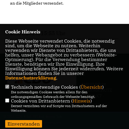
an die Mitglieder versendet.
Cookie Hinweis
28.01.2017, 15:55 Uhr
Diese Webseite verwendet Cookies, die notwendig
sind, um die Webseite zu nutzen. Weiterhin
verwenden wir Dienste von Drittanbietern, die uns
helfen, unser Webangebot zu verbessern (Website-
Optmierung). Für die Verwendung bestimmter
Dienste, benötigen wir Ihre Einwilligung. Ihre
Einwilligung können Sie jederzeit widerrufen. Weitere
Informationen finden Sie in unserer
Datenschutzerklärung
.
IMPRESSUM
Technisch notwendige Cookies (
Übersicht
)
DATENSCHUTZ
Die notwendigen Cookies werden allein für den
KONTAKT
ordnungsgemäßen Gebrauch der Webseite benötigt.
Cookies von Drittanbietern (
Hinweis
)
Derzeit verzichten wir auf Scripte von Drittanbietern auf der
Webseite.
@2026 CDU Stadtverband Salzkotten
Alle Rechte vorbehalten.
Einverstanden